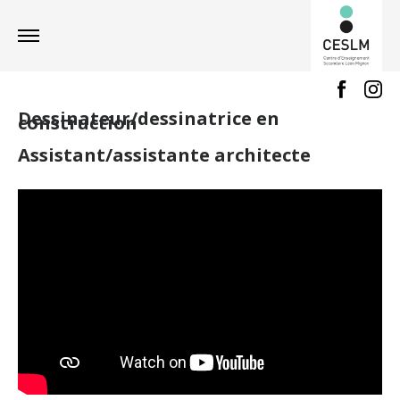
Dessinateur/dessinatrice en
construction
Assistant/assistante architecte